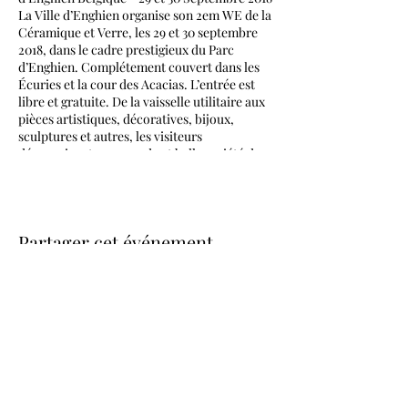
La Ville d’Enghien organise son 2em WE de la
Céramique et Verre, les 29 et 30 septembre
2018, dans le cadre prestigieux du Parc
d’Enghien. Complétement couvert dans les
Écuries et la cour des Acacias. L’entrée est
libre et gratuite. De la vaisselle utilitaire aux
pièces artistiques, décoratives, bijoux,
sculptures et autres, les visiteurs
découvriront une grande et belle variété de
pièces contemporaines. Ils auront l'occasion
de voir et d'acheter les pièces de ces artistes
et artisans, venus de Belgique, de France et
de Hollande. Plus de cinquante exposants. Il
Partager cet événement
y aura également des démonstrations de
tournage et de cuissons Raku. Chaque
participant dépose une pièce présentée en
exposition collective. Le public pourra voter,
en remplissant le bulletin de participation, et
gagner l’œuvre qui aura le plus de suffrages.
Organisation et informations:
VISITS OF L'ATELIER
Office du tourisme de la Ville d’Enghien :
CONTUS US
tourisme@enghien-edingen.be 02/397.10.20
Alexis Cambier