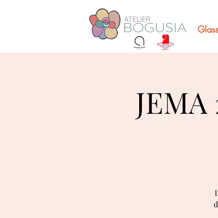
Glass
JEMA 2
L
d